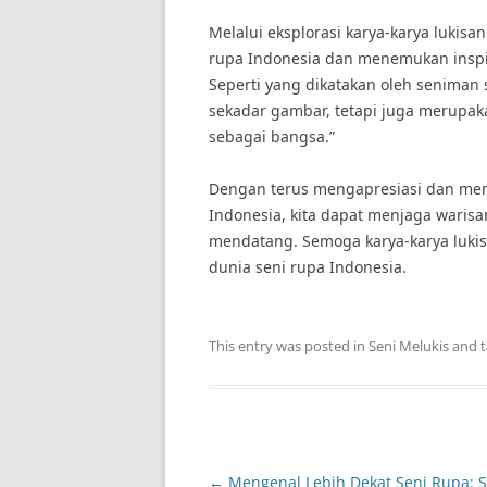
Melalui eksplorasi karya-karya lukisa
rupa Indonesia dan menemukan inspi
Seperti yang dikatakan oleh seniman s
sekadar gambar, tetapi juga merupak
sebagai bangsa.”
Dengan terus mengapresiasi dan mend
Indonesia, kita dapat menjaga warisa
mendatang. Semoga karya-karya lukis
dunia seni rupa Indonesia.
This entry was posted in
Seni Melukis
and 
Post
←
Mengenal Lebih Dekat Seni Rupa: S