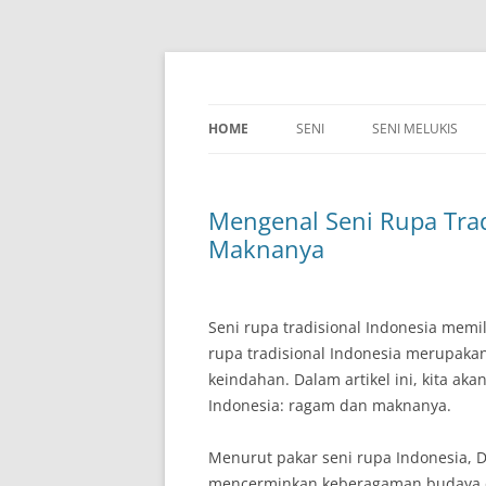
Skip
to
content
HOME
SENI
SENI MELUKIS
Mengenal Seni Rupa Trad
Maknanya
Seni rupa tradisional Indonesia mem
rupa tradisional Indonesia merupaka
keindahan. Dalam artikel ini, kita ak
Indonesia: ragam dan maknanya.
Menurut pakar seni rupa Indonesia, Dr
mencerminkan keberagaman budaya da