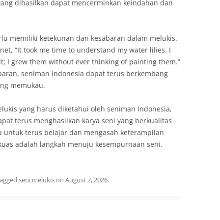
i yang dihasilkan dapat mencerminkan keindahan dan
erlu memiliki ketekunan dan kesabaran dalam melukis.
, “It took me time to understand my water lilies. I
t; I grew them without ever thinking of painting them.”
baran, seniman Indonesia dapat terus berkembang
yang memukau.
ukis yang harus diketahui oleh seniman Indonesia,
pat terus menghasilkan karya seni yang berkualitas
 untuk terus belajar dan mengasah keterampilan
 kuas adalah langkah menuju kesempurnaan seni.
tagged
seni melukis
on
August 7, 2026
.