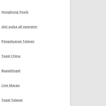
Hongkong Pools
slot pulsa all operator
Pengeluaran Taiwan
Togel China
Bupatitogel
Live Macau
Togel Taiwan