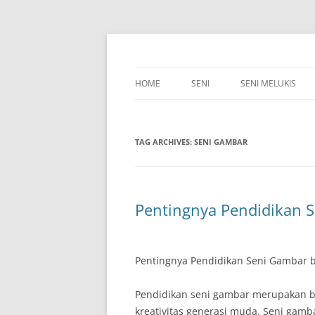
Skip
to
content
HOME
SENI
SENI MELUKIS
TAG ARCHIVES:
SENI GAMBAR
Pentingnya Pendidikan 
Pentingnya Pendidikan Seni Gambar 
Pendidikan seni gambar merupakan b
kreativitas generasi muda. Seni gam