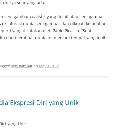
p karya seni yang ada.
an seni gambar realistik yang detail atau seni gambar
us eksplorasi dunia seni gambar dan nikmati keindahan
perti yang dikatakan oleh Pablo Picasso, “Seni
ta dan membuat dunia ini menjadi tempat yang lebih
tagged
seni gambar
on
May 1, 2026
.
ia Ekspresi Diri yang Unik
iri yang Unik