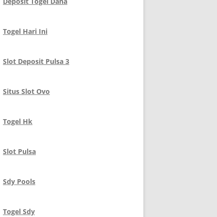
Deposit Togel Dana
Togel Hari Ini
Slot Deposit Pulsa 3
Situs Slot Ovo
Togel Hk
Slot Pulsa
Sdy Pools
Togel Sdy