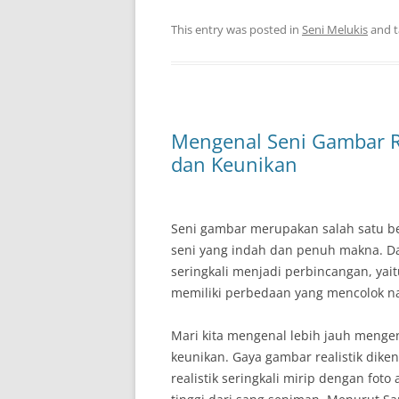
This entry was posted in
Seni Melukis
and 
Mengenal Seni Gambar Re
dan Keunikan
Seni gambar merupakan salah satu be
seni yang indah dan penuh makna. Da
seringkali menjadi perbincangan, yait
memiliki perbedaan yang mencolok na
Mari kita mengenal lebih jauh mengen
keunikan. Gaya gambar realistik dike
realistik seringkali mirip dengan fot