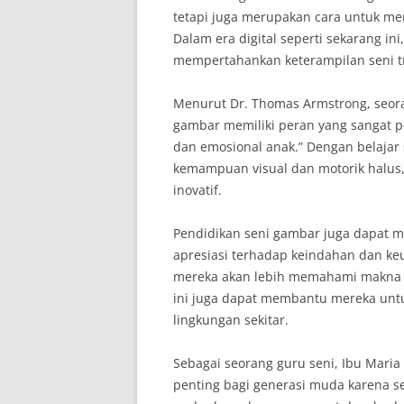
tetapi juga merupakan cara untuk me
Dalam era digital seperti sekarang in
mempertahankan keterampilan seni tr
Menurut Dr. Thomas Armstrong, seora
gambar memiliki peran yang sangat
dan emosional anak.” Dengan belajar
kemampuan visual dan motorik halus,
inovatif.
Pendidikan seni gambar juga dapat
apresiasi terhadap keindahan dan k
mereka akan lebih memahami makna dan
ini juga dapat membantu mereka untu
lingkungan sekitar.
Sebagai seorang guru seni, Ibu Mari
penting bagi generasi muda karena s