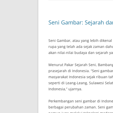
Seni Gambar: Sejarah d
Seni Gambar, atau yang lebih dikenal
rupa yang telah ada sejak zaman dahu
akan nilai-nilai budaya dan sejarah ya
Menurut Pakar Sejarah Seni, Bambang
prasejarah di Indonesia. “Seni gamba
masyarakat Indonesia sejak ribuan tah
seperti di Leang-Leang, Sulawesi Sel
Indonesia,” ujarnya.
Perkembangan seni gambar di Indones
berbagai perubahan zaman. Seni gamba