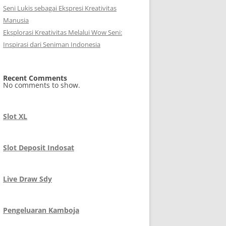
Seni Lukis sebagai Ekspresi Kreativitas
Manusia
Eksplorasi Kreativitas Melalui Wow Seni:
Inspirasi dari Seniman Indonesia
Recent Comments
No comments to show.
Slot XL
Slot Deposit Indosat
Live Draw Sdy
Pengeluaran Kamboja