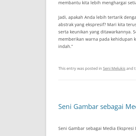
membantu kita lebih menghargai setia
Jadi, apakah Anda lebih tertarik deng
abstrak yang ekspresif? Mari kita ter
serta keunikan yang ditawarkannya. Se
memberikan warna pada kehidupan ki
indah.”
This entry was posted in
Seni Melukis
and 
Seni Gambar sebagai Med
Seni Gambar sebagai Media Ekspresi D