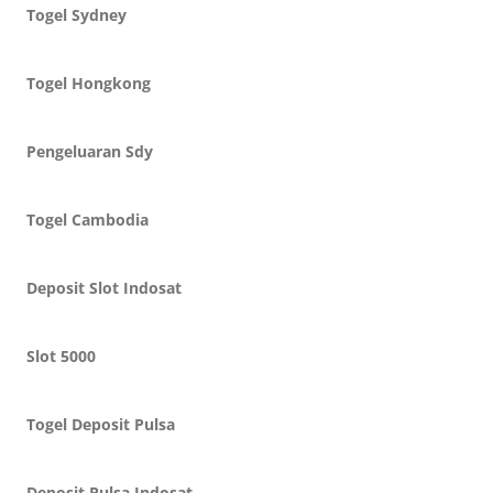
Togel Sydney
Togel Hongkong
Pengeluaran Sdy
Togel Cambodia
Deposit Slot Indosat
Slot 5000
Togel Deposit Pulsa
Deposit Pulsa Indosat