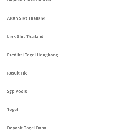
Akun Slot Thailand
Link Slot Thailand
Prediksi Togel Hongkong
Result Hk
Sgp Pools
Togel
Deposit Togel Dana