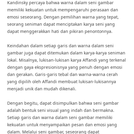
Kandinsky percaya bahwa warna dalam seni gambar
memiliki kekuatan untuk mempengaruhi perasaan dan
emosi seseorang. Dengan pemilihan warna yang tepat,
seorang seniman dapat menciptakan karya seni yang
dapat menggerakkan hati dan pikiran penontonnya.
Keindahan dalam setiap garis dan warna dalam seni
gambar juga dapat ditemukan dalam karya-karya seniman
lokal. Misalnya, lukisan-lukisan karya Affandi yang terkenal
dengan gaya ekspresionisnya yang penuh dengan emosi
dan gerakan. Garis-garis tebal dan warna-warna cerah
yang dipilih oleh Affandi membuat lukisan-lukisannya
menjadi unik dan mudah dikenali.
Dengan begitu, dapat disimpulkan bahwa seni gambar
adalah bentuk seni visual yang indah dan bermakna.
Setiap garis dan warna dalam seni gambar memiliki
kekuatan untuk menyampaikan pesan dan emosi yang
dalam. Melalui seni gambar, seseorang dapat