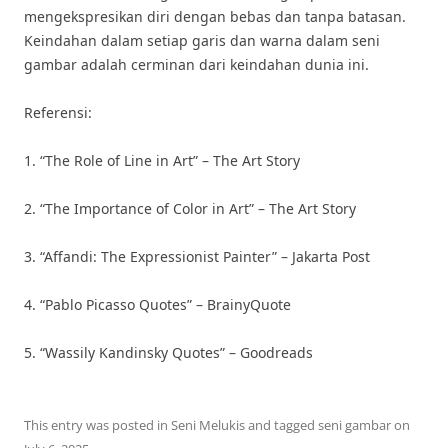
mengekspresikan diri dengan bebas dan tanpa batasan.
Keindahan dalam setiap garis dan warna dalam seni
gambar adalah cerminan dari keindahan dunia ini.
Referensi:
1. “The Role of Line in Art” – The Art Story
2. “The Importance of Color in Art” – The Art Story
3. “Affandi: The Expressionist Painter” – Jakarta Post
4. “Pablo Picasso Quotes” – BrainyQuote
5. “Wassily Kandinsky Quotes” – Goodreads
This entry was posted in
Seni Melukis
and tagged
seni gambar
on