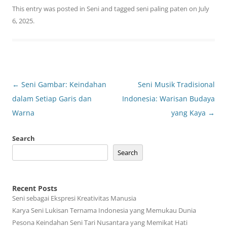
This entry was posted in
Seni
and tagged
seni paling paten
on
July
6, 2025
.
Post
←
Seni Gambar: Keindahan
Seni Musik Tradisional
navigation
dalam Setiap Garis dan
Indonesia: Warisan Budaya
Warna
yang Kaya
→
Search
Search
Recent Posts
Seni sebagai Ekspresi Kreativitas Manusia
Karya Seni Lukisan Ternama Indonesia yang Memukau Dunia
Pesona Keindahan Seni Tari Nusantara yang Memikat Hati