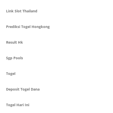
Link Slot Thailand
Prediksi Togel Hongkong
Result Hk
Sgp Pools
Togel
Deposit Togel Dana
Togel Hari Ini