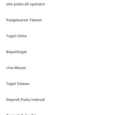
slot pulsa all operator
Pengeluaran Taiwan
Togel China
Bupatitogel
Live Macau
Togel Taiwan
Deposit Pulsa Indosat