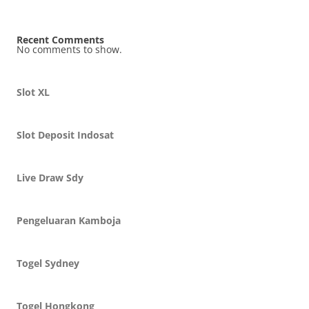
Recent Comments
No comments to show.
Slot XL
Slot Deposit Indosat
Live Draw Sdy
Pengeluaran Kamboja
Togel Sydney
Togel Hongkong