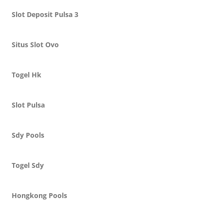
Slot Deposit Pulsa 3
Situs Slot Ovo
Togel Hk
Slot Pulsa
Sdy Pools
Togel Sdy
Hongkong Pools