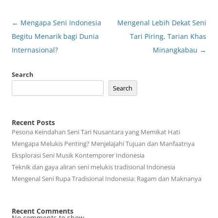
Post
←
Mengapa Seni Indonesia
Mengenal Lebih Dekat Seni
navigation
Begitu Menarik bagi Dunia
Tari Piring, Tarian Khas
Internasional?
Minangkabau
→
Search
Search
Recent Posts
Pesona Keindahan Seni Tari Nusantara yang Memikat Hati
Mengapa Melukis Penting? Menjelajahi Tujuan dan Manfaatnya
Eksplorasi Seni Musik Kontemporer Indonesia
Teknik dan gaya aliran seni melukis tradisional Indonesia
Mengenal Seni Rupa Tradisional Indonesia: Ragam dan Maknanya
Recent Comments
No comments to show.