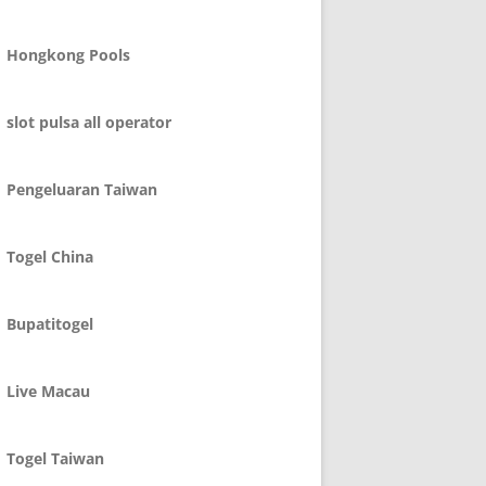
Hongkong Pools
slot pulsa all operator
Pengeluaran Taiwan
Togel China
Bupatitogel
Live Macau
Togel Taiwan