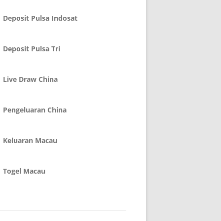
Deposit Pulsa Indosat
Deposit Pulsa Tri
Live Draw China
Pengeluaran China
Keluaran Macau
Togel Macau