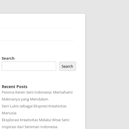
Search
Search
Recent Posts
Pesona Keren Seni Indonesia: Memahami
Maknanya yang Mendalam
Seni Lukis sebagai Ekspresi Kreativitas
Manusia
Eksplorasi Kreativitas Melalui Wow Seni:
Inspirasi dari Seniman Indonesia