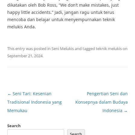
dikatakan oleh Bob Ross, “We don’t make mistakes, just
happy little accidents.” Jadi, jangan ragu untuk terus
mencoba dan belajar untuk menyempurnakan teknik
melukis Anda.
This entry was posted in
Seni Melukis
and tagged
teknik melukis
on
September 21, 2024
.
Post
←
Seni Tari: Kesenian
Pengertian Seni dan
navigation
Tradisional Indonesia yang
Konsepnya dalam Budaya
Memukau
Indonesia
→
Search
Search