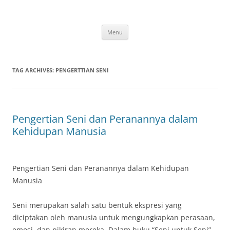
Skip
to
content
Menu
TAG ARCHIVES:
PENGERTTIAN SENI
Pengertian Seni dan Peranannya dalam
Kehidupan Manusia
Pengertian Seni dan Peranannya dalam Kehidupan
Manusia
Seni merupakan salah satu bentuk ekspresi yang
diciptakan oleh manusia untuk mengungkapkan perasaan,
emosi, dan pikiran mereka. Dalam buku “Seni untuk Seni”