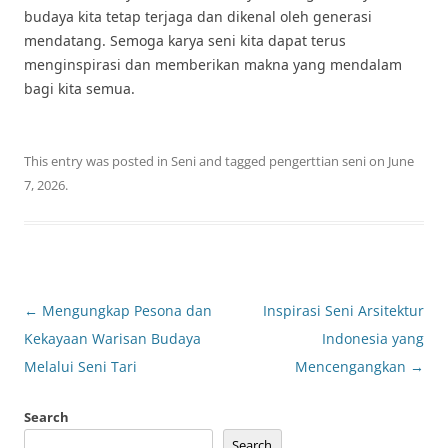
budaya kita tetap terjaga dan dikenal oleh generasi
mendatang. Semoga karya seni kita dapat terus
menginspirasi dan memberikan makna yang mendalam
bagi kita semua.
This entry was posted in
Seni
and tagged
pengerttian seni
on
June
7, 2026
.
Post
←
Mengungkap Pesona dan
Inspirasi Seni Arsitektur
navigation
Kekayaan Warisan Budaya
Indonesia yang
Melalui Seni Tari
Mencengangkan
→
Search
Search