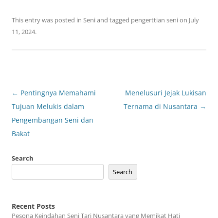
This entry was posted in
Seni
and tagged
pengerttian seni
on
July
11, 2024
.
Post
←
Pentingnya Memahami
Menelusuri Jejak Lukisan
navigation
Tujuan Melukis dalam
Ternama di Nusantara
→
Pengembangan Seni dan
Bakat
Search
Search
Recent Posts
Pesona Keindahan Seni Tari Nusantara yang Memikat Hati