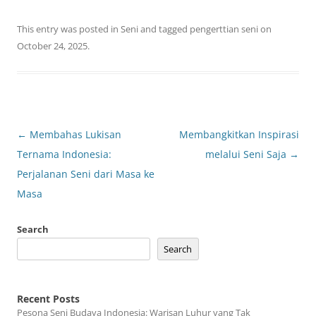
This entry was posted in
Seni
and tagged
pengerttian seni
on
October 24, 2025
.
Post
←
Membahas Lukisan
Membangkitkan Inspirasi
navigation
Ternama Indonesia:
melalui Seni Saja
→
Perjalanan Seni dari Masa ke
Masa
Search
Search
Recent Posts
Pesona Seni Budaya Indonesia: Warisan Luhur yang Tak