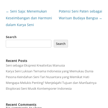
Post
←
Seni Saja: Menemukan
Potensi Seni Paten sebagai
navigation
Keseimbangan dan Harmoni
Warisan Budaya Bangsa
→
dalam Karya Seni
Search
Search
Recent Posts
Seni sebagai Ekspresi Kreativitas Manusia
Karya Seni Lukisan Ternama Indonesia yang Memukau Dunia
Pesona Keindahan Seni Tari Nusantara yang Memikat Hati
Mengapa Melukis Penting? Menjelajahi Tujuan dan Manfaatnya
Eksplorasi Seni Musik Kontemporer Indonesia
Recent Comments
No comments to show.