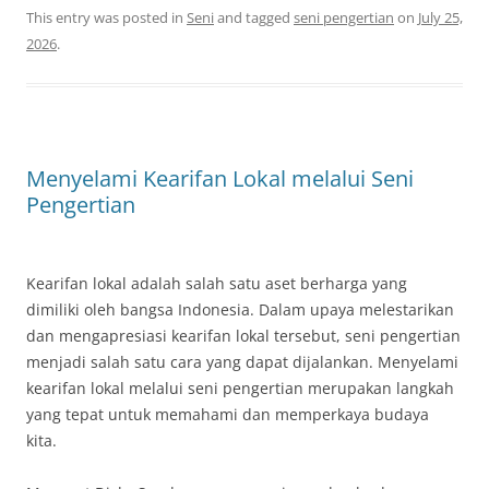
This entry was posted in
Seni
and tagged
seni pengertian
on
July 25,
2026
.
Menyelami Kearifan Lokal melalui Seni
Pengertian
Kearifan lokal adalah salah satu aset berharga yang
dimiliki oleh bangsa Indonesia. Dalam upaya melestarikan
dan mengapresiasi kearifan lokal tersebut, seni pengertian
menjadi salah satu cara yang dapat dijalankan. Menyelami
kearifan lokal melalui seni pengertian merupakan langkah
yang tepat untuk memahami dan memperkaya budaya
kita.