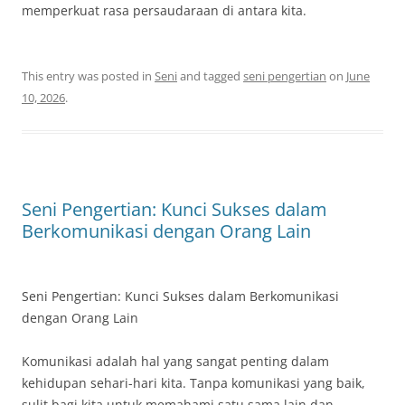
memperkuat rasa persaudaraan di antara kita.
This entry was posted in
Seni
and tagged
seni pengertian
on
June
10, 2026
.
Seni Pengertian: Kunci Sukses dalam
Berkomunikasi dengan Orang Lain
Seni Pengertian: Kunci Sukses dalam Berkomunikasi
dengan Orang Lain
Komunikasi adalah hal yang sangat penting dalam
kehidupan sehari-hari kita. Tanpa komunikasi yang baik,
sulit bagi kita untuk memahami satu sama lain dan