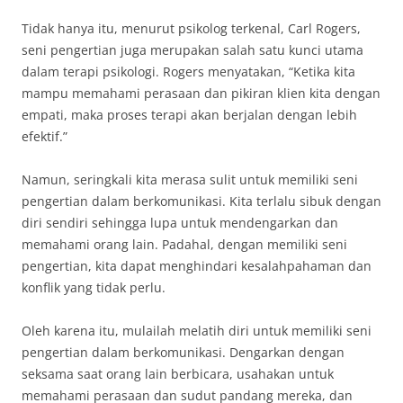
Tidak hanya itu, menurut psikolog terkenal, Carl Rogers,
seni pengertian juga merupakan salah satu kunci utama
dalam terapi psikologi. Rogers menyatakan, “Ketika kita
mampu memahami perasaan dan pikiran klien kita dengan
empati, maka proses terapi akan berjalan dengan lebih
efektif.”
Namun, seringkali kita merasa sulit untuk memiliki seni
pengertian dalam berkomunikasi. Kita terlalu sibuk dengan
diri sendiri sehingga lupa untuk mendengarkan dan
memahami orang lain. Padahal, dengan memiliki seni
pengertian, kita dapat menghindari kesalahpahaman dan
konflik yang tidak perlu.
Oleh karena itu, mulailah melatih diri untuk memiliki seni
pengertian dalam berkomunikasi. Dengarkan dengan
seksama saat orang lain berbicara, usahakan untuk
memahami perasaan dan sudut pandang mereka, dan