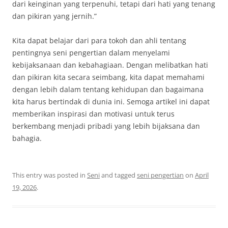
dari keinginan yang terpenuhi, tetapi dari hati yang tenang
dan pikiran yang jernih.”
Kita dapat belajar dari para tokoh dan ahli tentang
pentingnya seni pengertian dalam menyelami
kebijaksanaan dan kebahagiaan. Dengan melibatkan hati
dan pikiran kita secara seimbang, kita dapat memahami
dengan lebih dalam tentang kehidupan dan bagaimana
kita harus bertindak di dunia ini. Semoga artikel ini dapat
memberikan inspirasi dan motivasi untuk terus
berkembang menjadi pribadi yang lebih bijaksana dan
bahagia.
This entry was posted in
Seni
and tagged
seni pengertian
on
April
19, 2026
.