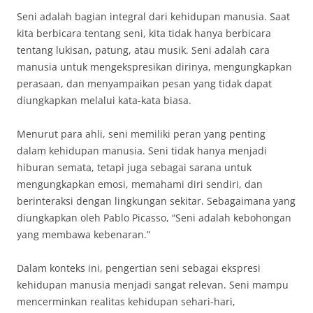
Seni adalah bagian integral dari kehidupan manusia. Saat
kita berbicara tentang seni, kita tidak hanya berbicara
tentang lukisan, patung, atau musik. Seni adalah cara
manusia untuk mengekspresikan dirinya, mengungkapkan
perasaan, dan menyampaikan pesan yang tidak dapat
diungkapkan melalui kata-kata biasa.
Menurut para ahli, seni memiliki peran yang penting
dalam kehidupan manusia. Seni tidak hanya menjadi
hiburan semata, tetapi juga sebagai sarana untuk
mengungkapkan emosi, memahami diri sendiri, dan
berinteraksi dengan lingkungan sekitar. Sebagaimana yang
diungkapkan oleh Pablo Picasso, “Seni adalah kebohongan
yang membawa kebenaran.”
Dalam konteks ini, pengertian seni sebagai ekspresi
kehidupan manusia menjadi sangat relevan. Seni mampu
mencerminkan realitas kehidupan sehari-hari,