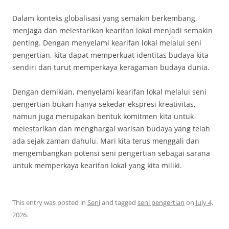
Dalam konteks globalisasi yang semakin berkembang,
menjaga dan melestarikan kearifan lokal menjadi semakin
penting. Dengan menyelami kearifan lokal melalui seni
pengertian, kita dapat memperkuat identitas budaya kita
sendiri dan turut memperkaya keragaman budaya dunia.
Dengan demikian, menyelami kearifan lokal melalui seni
pengertian bukan hanya sekedar ekspresi kreativitas,
namun juga merupakan bentuk komitmen kita untuk
melestarikan dan menghargai warisan budaya yang telah
ada sejak zaman dahulu. Mari kita terus menggali dan
mengembangkan potensi seni pengertian sebagai sarana
untuk memperkaya kearifan lokal yang kita miliki.
This entry was posted in
Seni
and tagged
seni pengertian
on
July 4,
2026
.