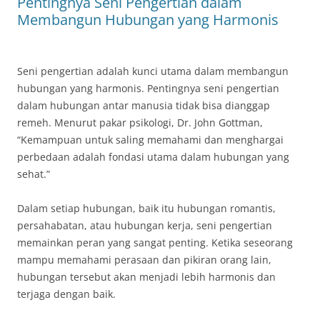
Pentingnya Seni Pengertian dalam
Membangun Hubungan yang Harmonis
Seni pengertian adalah kunci utama dalam membangun
hubungan yang harmonis. Pentingnya seni pengertian
dalam hubungan antar manusia tidak bisa dianggap
remeh. Menurut pakar psikologi, Dr. John Gottman,
“Kemampuan untuk saling memahami dan menghargai
perbedaan adalah fondasi utama dalam hubungan yang
sehat.”
Dalam setiap hubungan, baik itu hubungan romantis,
persahabatan, atau hubungan kerja, seni pengertian
memainkan peran yang sangat penting. Ketika seseorang
mampu memahami perasaan dan pikiran orang lain,
hubungan tersebut akan menjadi lebih harmonis dan
terjaga dengan baik.