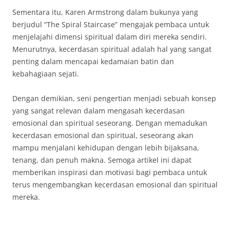
Sementara itu, Karen Armstrong dalam bukunya yang
berjudul “The Spiral Staircase” mengajak pembaca untuk
menjelajahi dimensi spiritual dalam diri mereka sendiri.
Menurutnya, kecerdasan spiritual adalah hal yang sangat
penting dalam mencapai kedamaian batin dan
kebahagiaan sejati.
Dengan demikian, seni pengertian menjadi sebuah konsep
yang sangat relevan dalam mengasah kecerdasan
emosional dan spiritual seseorang. Dengan memadukan
kecerdasan emosional dan spiritual, seseorang akan
mampu menjalani kehidupan dengan lebih bijaksana,
tenang, dan penuh makna. Semoga artikel ini dapat
memberikan inspirasi dan motivasi bagi pembaca untuk
terus mengembangkan kecerdasan emosional dan spiritual
mereka.