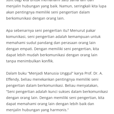
menjalin hubungan yang baik. Namun, seringkali kita lupa
akan pentingnya memiliki seni pengertian dalam
berkomunikasi dengan orang lain.
Apa sebenarnya seni pengertian itu? Menurut pakar
komunikasi, seni pengertian adalah kemampuan untuk
memahami sudut pandang dan perasaan orang lain
dengan empati. Dengan memiliki seni pengertian, kita
dapat lebih mudah berkomunikasi dengan orang lain
tanpa menimbulkan konflik.
Dalam buku “Menjadi Manusia Unggul” karya Prof. Dr. A.
Effendy, beliau menekankan pentingnya memiliki seni
pengertian dalam berkomunikasi. Beliau menyatakan,
“Seni pengertian adalah kunci sukses dalam berkomunikasi
dengan orang lain. Dengan memiliki seni pengertian, kita
dapat memahami orang lain dengan lebih baik dan
menjalin hubungan yang harmonis.”