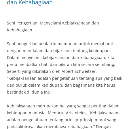
dan Kebahagiaan
Seni Pengertian: Menyelami Kebijaksanaan dan
Kebahagiaan
Seni pengertian adalah kemampuan untuk memahami
dengan mendalam dan bijaksana tentang kehidupan.
Dalam menyelami kebijaksanaan dan kebahagiaan, kita
perlu melibatkan hati dan pikiran kita secara seimbang.
Seperti yang dikatakan oleh Albert Schweitzer,
“Kebijaksanaan adalah pengetahuan tentang apa yang baik
dan buruk dalam kehidupan, dan bagaimana kita harus
bertindak di dunia ini.”
Kebijaksanaan merupakan hal yang sangat penting dalam
kehidupan manusia. Menurut Aristoteles, “Kebijaksanaan
adalah pengetahuan tentang prinsip-prinsip moral yang
pada akhirnya akan membawa kebahagiaan.” Dengan