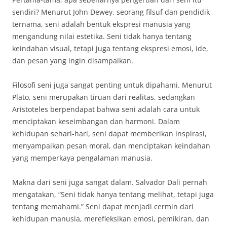
sendiri? Menurut John Dewey, seorang filsuf dan pendidik
ternama, seni adalah bentuk ekspresi manusia yang
mengandung nilai estetika. Seni tidak hanya tentang
keindahan visual, tetapi juga tentang ekspresi emosi, ide,
dan pesan yang ingin disampaikan.
Filosofi seni juga sangat penting untuk dipahami. Menurut
Plato, seni merupakan tiruan dari realitas, sedangkan
Aristoteles berpendapat bahwa seni adalah cara untuk
menciptakan keseimbangan dan harmoni. Dalam
kehidupan sehari-hari, seni dapat memberikan inspirasi,
menyampaikan pesan moral, dan menciptakan keindahan
yang memperkaya pengalaman manusia.
Makna dari seni juga sangat dalam. Salvador Dali pernah
mengatakan, “Seni tidak hanya tentang melihat, tetapi juga
tentang memahami.” Seni dapat menjadi cermin dari
kehidupan manusia, merefleksikan emosi, pemikiran, dan