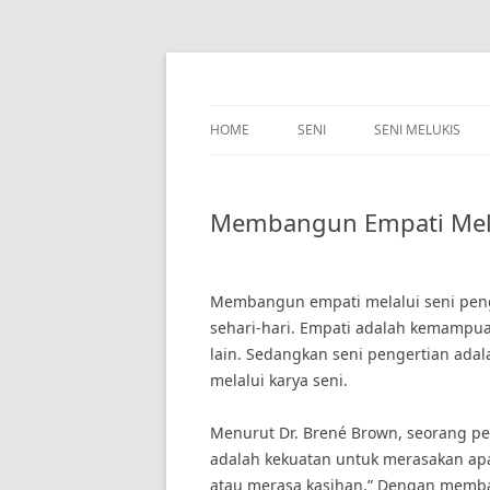
Skip
to
content
HOME
SENI
SENI MELUKIS
Membangun Empati Mela
Membangun empati melalui seni pen
sehari-hari. Empati adalah kemamp
lain. Sedangkan seni pengertian ad
melalui karya seni.
Menurut Dr. Brené Brown, seorang pen
adalah kekuatan untuk merasakan apa
atau merasa kasihan.” Dengan memban