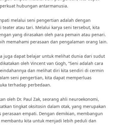
perkuat hubungan antarmanusia.
pati melalui seni pengertian adalah dengan
teater atau tari. Melalui karya seni tersebut, kita
ngan yang dirasakan oleh para pemain atau penari.
lebih memahami perasaan dan pengalaman orang lain.
ita juga dapat belajar untuk melihat dunia dari sudut
ikatakan oleh Vincent van Gogh, “Seni adalah cara
eindahannya dan melihat diri kita sendiri di cermin
dalam seni pengertian, kita dapat memperluas
rbuka terhadap perbedaan.
an oleh Dr. Paul Zak, seorang ahli neuroekonomi,
tkan tingkat oksitosin dalam otak, yang merupakan
s perasaan empati. Dengan demikian, membangun
t membantu kita untuk menjadi lebih peduli dan