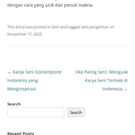
dengan cara yang unik dan penuh makna.
This entry was posted in
Seni
and tagged
seni pengertian
on
November 17, 2025
.
Post
←
Karya Seni Kontemporer
Oke Paling Seni: Menguak
navigation
Indonesia yang
Karya Seni Terbaik di
Menginspirasi
Indonesia
→
Search
Search
Recent Posts