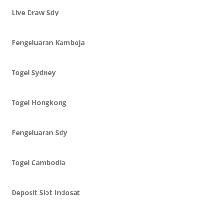
Live Draw Sdy
Pengeluaran Kamboja
Togel Sydney
Togel Hongkong
Pengeluaran Sdy
Togel Cambodia
Deposit Slot Indosat