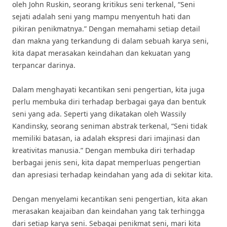
oleh John Ruskin, seorang kritikus seni terkenal, “Seni
sejati adalah seni yang mampu menyentuh hati dan
pikiran penikmatnya.” Dengan memahami setiap detail
dan makna yang terkandung di dalam sebuah karya seni,
kita dapat merasakan keindahan dan kekuatan yang
terpancar darinya.
Dalam menghayati kecantikan seni pengertian, kita juga
perlu membuka diri terhadap berbagai gaya dan bentuk
seni yang ada. Seperti yang dikatakan oleh Wassily
Kandinsky, seorang seniman abstrak terkenal, “Seni tidak
memiliki batasan, ia adalah ekspresi dari imajinasi dan
kreativitas manusia.” Dengan membuka diri terhadap
berbagai jenis seni, kita dapat memperluas pengertian
dan apresiasi terhadap keindahan yang ada di sekitar kita.
Dengan menyelami kecantikan seni pengertian, kita akan
merasakan keajaiban dan keindahan yang tak terhingga
dari setiap karya seni. Sebagai penikmat seni, mari kita