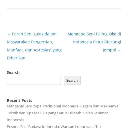
Post
←
Peran Seni Lukis dalam
Mengapa Seni Paling Oke di
navigation
Masyarakat: Pengertian,
Indonesia Patut Diacungi
Manfaat, dan Apresiasi yang
Jempol
→
Diberikan
Search
Search
Recent Posts
Mengenal Seni Rupa Tradisional Indonesia: Ragam dan Maknanya
Teknik dan Tips Melukis yang Harus Diketahui oleh Seniman
Indonesia
Pesona Seni Budaya Indonesia: Warisan Luhur yang Tak