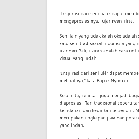
“Inspirasi dari seni batik dapat mem
mengapresiasinya,” ujar Iwan Tirta.
Seni lain yang tidak kalah oke adalah 
satu seni tradisional Indonesia ya
ukir dari Bali, ukiran adalah cara u
visual yang indah.
“Inspirasi dari seni ukir dapat mem
melihatnya,” kata Bapak Nyoman.
Selain itu, seni tari juga menjadi ba
diapresiasi. Tari tradisional seperti t
keindahan dan keunikan tersendiri. Me
merupakan ungkapan jiwa dan perasa
yang indah.