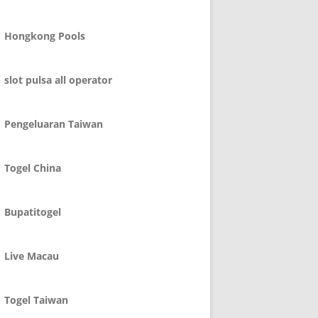
Hongkong Pools
slot pulsa all operator
Pengeluaran Taiwan
Togel China
Bupatitogel
Live Macau
Togel Taiwan