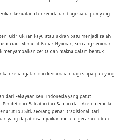
berikan kekuatan dan keindahan bagi siapa pun yang
seni ukir. Ukiran kayu atau ukiran batu menjadi salah
ng memukau. Menurut Bapak Nyoman, seorang seniman
ntuk menyampaikan cerita dan makna dalam bentuk
berikan kehangatan dan kedamaian bagi siapa pun yang
gian dari kekayaan seni Indonesia yang patut
ari Pendet dari Bali atau tari Saman dari Aceh memiliki
nurut Ibu Siti, seorang penari tradisional, tari
an yang dapat disampaikan melalui gerakan tubuh