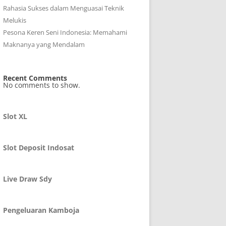
Rahasia Sukses dalam Menguasai Teknik
Melukis
Pesona Keren Seni Indonesia: Memahami
Maknanya yang Mendalam
Recent Comments
No comments to show.
Slot XL
Slot Deposit Indosat
Live Draw Sdy
Pengeluaran Kamboja