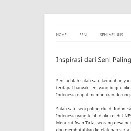
Skip
to
content
HOME
SENI
SENI MELUKIS
Inspirasi dari Seni Palin
Seni adalah salah satu keindahan yan
terdapat banyak seni yang begitu oke
Indonesia dapat memberikan dorongan
Salah satu seni paling oke di Indone
Indonesia yang telah diakui oleh UN
Menurut Iwan Tirta, seorang desainer b
dan membutuhkan ketelatenan serta 