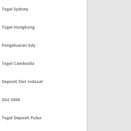
Togel Sydney
Togel Hongkong
Pengeluaran Sdy
Togel Cambodia
Deposit Slot Indosat
Slot 5000
Togel Deposit Pulsa