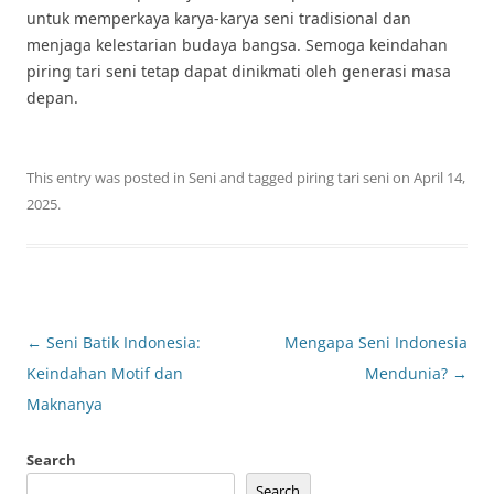
untuk memperkaya karya-karya seni tradisional dan
menjaga kelestarian budaya bangsa. Semoga keindahan
piring tari seni tetap dapat dinikmati oleh generasi masa
depan.
This entry was posted in
Seni
and tagged
piring tari seni
on
April 14,
2025
.
Post
←
Seni Batik Indonesia:
Mengapa Seni Indonesia
navigation
Keindahan Motif dan
Mendunia?
→
Maknanya
Search
Search