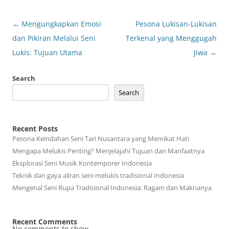
Post
←
Mengungkapkan Emosi
Pesona Lukisan-Lukisan
navigation
dan Pikiran Melalui Seni
Terkenal yang Menggugah
Lukis: Tujuan Utama
Jiwa
→
Search
Search
Recent Posts
Pesona Keindahan Seni Tari Nusantara yang Memikat Hati
Mengapa Melukis Penting? Menjelajahi Tujuan dan Manfaatnya
Eksplorasi Seni Musik Kontemporer Indonesia
Teknik dan gaya aliran seni melukis tradisional Indonesia
Mengenal Seni Rupa Tradisional Indonesia: Ragam dan Maknanya
Recent Comments
No comments to show.