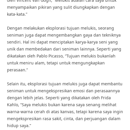
oleh Vincent Van Gogh, “Melukis adalah cara saya untuk
menyampaikan pikiran yang sulit diungkapkan dengan
kata-kata.”
Dengan melakukan eksplorasi tujuan melukis, seorang
seniman juga dapat mengembangkan gaya dan tekniknya
sendiri. Hal ini dapat menciptakan karya-karya seni yang
unik dan membedakan dari seniman lainnya. Seperti yang
dikatakan oleh Pablo Picasso, “Tujuan melukis bukanlah
untuk meniru alam, tetapi untuk mengungkapkan
perasaan.”
Selain itu, eksplorasi tujuan melukis juga dapat membantu
seniman untuk mengekspresikan emosi dan perasaannya
dengan lebih jelas. Seperti yang dikatakan oleh Frida
Kahlo, “Saya melukis bukan karena saya senang melihat
warna-warna cerah di atas kanvas, tetapi karena saya ingin
mengekspresikan rasa sakit, cinta, dan perjuangan dalam
hidup saya.”