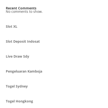
Recent Comments
No comments to show.
Slot XL
Slot Deposit Indosat
Live Draw Sdy
Pengeluaran Kamboja
Togel Sydney
Togel Hongkong