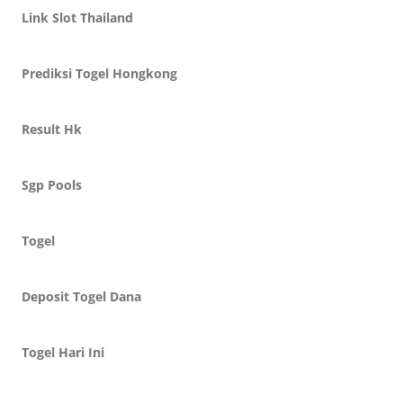
Link Slot Thailand
Prediksi Togel Hongkong
Result Hk
Sgp Pools
Togel
Deposit Togel Dana
Togel Hari Ini