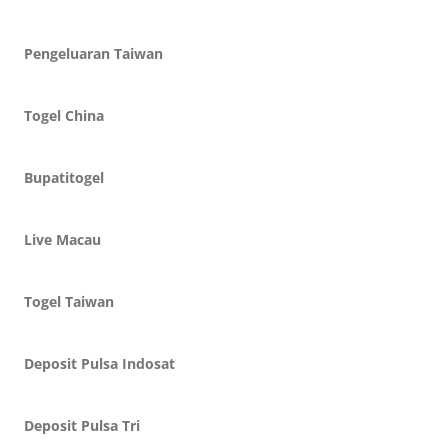
Pengeluaran Taiwan
Togel China
Bupatitogel
Live Macau
Togel Taiwan
Deposit Pulsa Indosat
Deposit Pulsa Tri