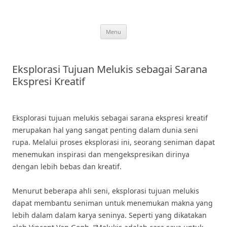
Skip
to
content
Menu
Eksplorasi Tujuan Melukis sebagai Sarana
Ekspresi Kreatif
Eksplorasi tujuan melukis sebagai sarana ekspresi kreatif
merupakan hal yang sangat penting dalam dunia seni
rupa. Melalui proses eksplorasi ini, seorang seniman dapat
menemukan inspirasi dan mengekspresikan dirinya
dengan lebih bebas dan kreatif.
Menurut beberapa ahli seni, eksplorasi tujuan melukis
dapat membantu seniman untuk menemukan makna yang
lebih dalam dalam karya seninya. Seperti yang dikatakan