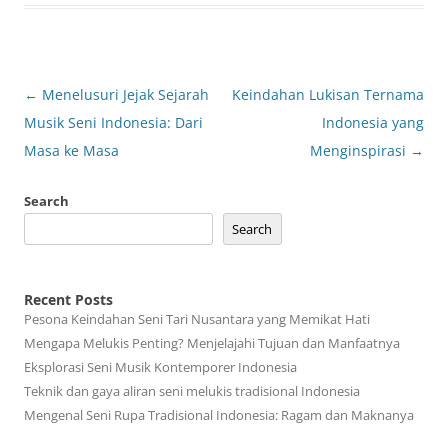
Post
←
Menelusuri Jejak Sejarah
Keindahan Lukisan Ternama
navigation
Musik Seni Indonesia: Dari
Indonesia yang
Masa ke Masa
Menginspirasi
→
Search
Search
Recent Posts
Pesona Keindahan Seni Tari Nusantara yang Memikat Hati
Mengapa Melukis Penting? Menjelajahi Tujuan dan Manfaatnya
Eksplorasi Seni Musik Kontemporer Indonesia
Teknik dan gaya aliran seni melukis tradisional Indonesia
Mengenal Seni Rupa Tradisional Indonesia: Ragam dan Maknanya