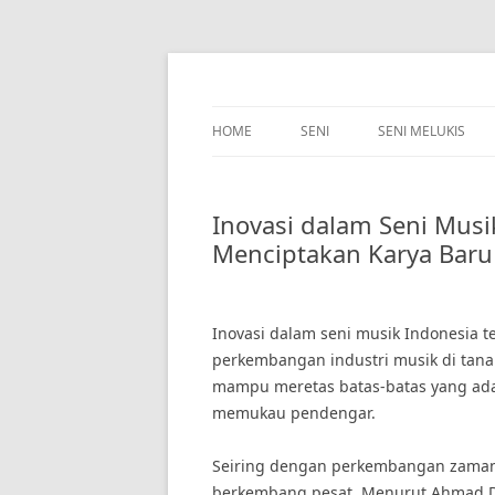
Skip
to
content
HOME
SENI
SENI MELUKIS
Inovasi dalam Seni Musi
Menciptakan Karya Baru
Inovasi dalam seni musik Indonesia 
perkembangan industri musik di tana
mampu meretas batas-batas yang ad
memukau pendengar.
Seiring dengan perkembangan zaman, 
berkembang pesat. Menurut Ahmad Dh