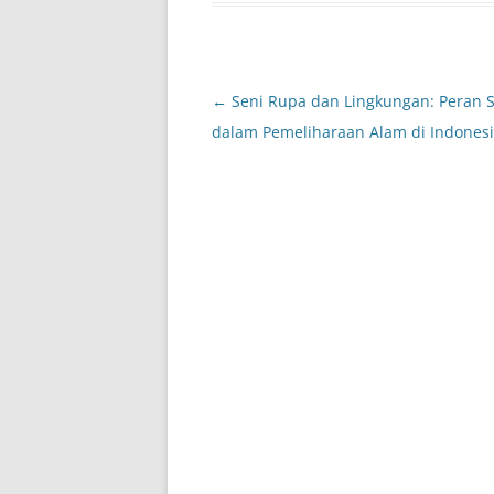
Post
←
Seni Rupa dan Lingkungan: Peran 
navigation
dalam Pemeliharaan Alam di Indones