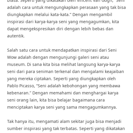
biasa. Seperti yang dikatakan oleh Vincent Van Gogh, “Seni
adalah cara untuk mengungkapkan perasaan yang tak bisa
diungkapkan melalui kata-kata.” Dengan mengambil
inspirasi dari karya-karya seni yang mengagumkan, kita
dapat mengekspresikan diri dengan lebih bebas dan
autentik.
Salah satu cara untuk mendapatkan inspirasi dari Seni
Wow adalah dengan mengunjungi galeri seni atau
museum. Di sana kita bisa melihat langsung karya-karya
seni dari para seniman terkenal dan mengalami keajaiban
yang mereka ciptakan. Seperti yang diungkapkan oleh
Pablo Picasso, “Seni adalah kebohongan yang membawa
kebenaran.” Dengan memahami dan menghargai karya
seni orang lain, kita bisa belajar bagaimana cara
menciptakan karya seni yang sama mengagumkannya.
Tak hanya itu, mengamati alam sekitar juga bisa menjadi
sumber inspirasi yang tak terbatas. Seperti yang dikatakan