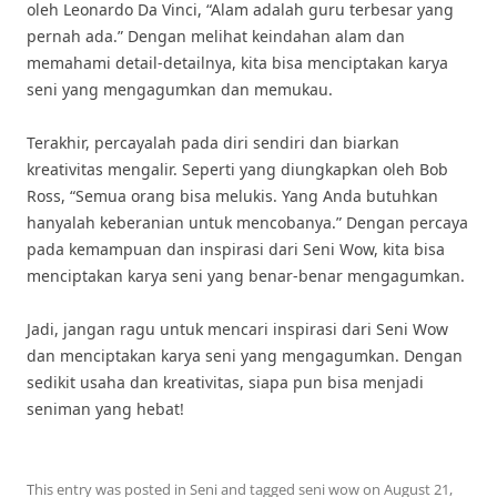
oleh Leonardo Da Vinci, “Alam adalah guru terbesar yang
pernah ada.” Dengan melihat keindahan alam dan
memahami detail-detailnya, kita bisa menciptakan karya
seni yang mengagumkan dan memukau.
Terakhir, percayalah pada diri sendiri dan biarkan
kreativitas mengalir. Seperti yang diungkapkan oleh Bob
Ross, “Semua orang bisa melukis. Yang Anda butuhkan
hanyalah keberanian untuk mencobanya.” Dengan percaya
pada kemampuan dan inspirasi dari Seni Wow, kita bisa
menciptakan karya seni yang benar-benar mengagumkan.
Jadi, jangan ragu untuk mencari inspirasi dari Seni Wow
dan menciptakan karya seni yang mengagumkan. Dengan
sedikit usaha dan kreativitas, siapa pun bisa menjadi
seniman yang hebat!
This entry was posted in
Seni
and tagged
seni wow
on
August 21,