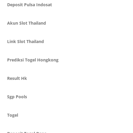
Deposit Pulsa Indosat
Akun Slot Thailand
Link Slot Thailand
Prediksi Togel Hongkong
Result Hk
Sgp Pools
Togel