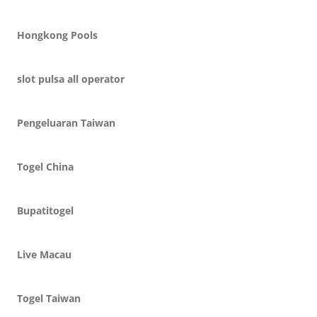
Hongkong Pools
slot pulsa all operator
Pengeluaran Taiwan
Togel China
Bupatitogel
Live Macau
Togel Taiwan