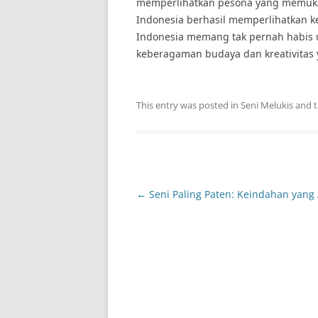
memperlihatkan pesona yang memukau.
Indonesia berhasil memperlihatkan ke
Indonesia memang tak pernah habis u
keberagaman budaya dan kreativitas y
This entry was posted in
Seni Melukis
and 
Post
←
Seni Paling Paten: Keindahan yang
navigation