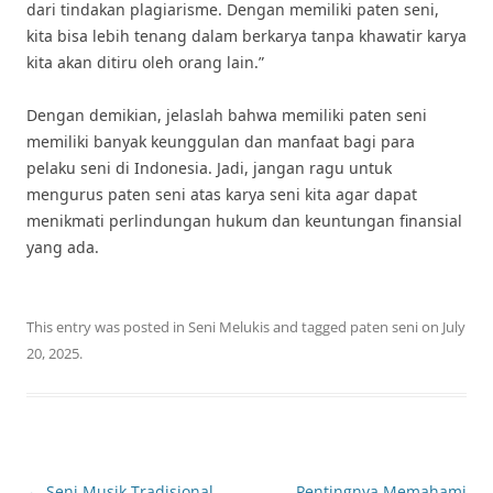
dari tindakan plagiarisme. Dengan memiliki paten seni,
kita bisa lebih tenang dalam berkarya tanpa khawatir karya
kita akan ditiru oleh orang lain.”
Dengan demikian, jelaslah bahwa memiliki paten seni
memiliki banyak keunggulan dan manfaat bagi para
pelaku seni di Indonesia. Jadi, jangan ragu untuk
mengurus paten seni atas karya seni kita agar dapat
menikmati perlindungan hukum dan keuntungan finansial
yang ada.
This entry was posted in
Seni Melukis
and tagged
paten seni
on
July
20, 2025
.
Post
←
Seni Musik Tradisional
Pentingnya Memahami