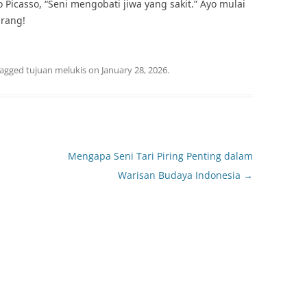
 Picasso, “Seni mengobati jiwa yang sakit.” Ayo mulai
arang!
tagged
tujuan melukis
on
January 28, 2026
.
Mengapa Seni Tari Piring Penting dalam
Warisan Budaya Indonesia
→