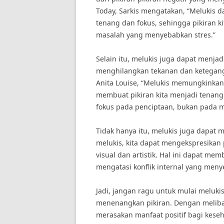
Today, Sarkis mengatakan, “Melukis
tenang dan fokus, sehingga pikiran k
masalah yang menyebabkan stres.”
Selain itu, melukis juga dapat menja
menghilangkan tekanan dan keteganga
Anita Louise, “Melukis memungkinkan 
membuat pikiran kita menjadi tenang 
fokus pada penciptaan, bukan pada 
Tidak hanya itu, melukis juga dapat m
melukis, kita dapat mengekspresikan 
visual dan artistik. Hal ini dapat me
mengatasi konflik internal yang meny
Jadi, jangan ragu untuk mulai meluki
menenangkan pikiran. Dengan melibatka
merasakan manfaat positif bagi keseh