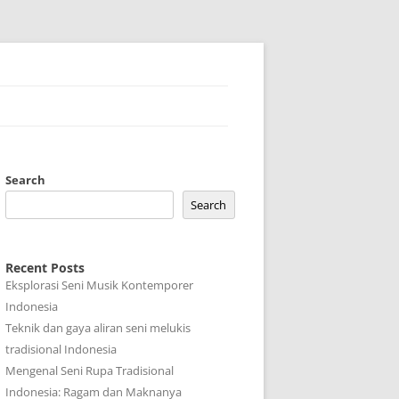
Search
Search
Recent Posts
Eksplorasi Seni Musik Kontemporer
Indonesia
Teknik dan gaya aliran seni melukis
tradisional Indonesia
Mengenal Seni Rupa Tradisional
Indonesia: Ragam dan Maknanya