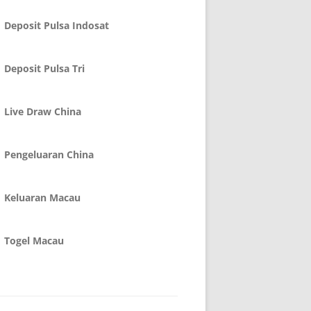
Deposit Pulsa Indosat
Deposit Pulsa Tri
Live Draw China
Pengeluaran China
Keluaran Macau
Togel Macau