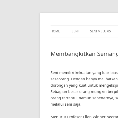
Skip
to
content
HOME
SENI
SENI MELUKIS
Membangkitkan Semangat
Seni memiliki kekuatan yang luar b
seseorang. Dengan hanya melibatkan 
dorongan yang kuat untuk mengekspre
Sebagian besar orang mungkin berpiki
orang tertentu, namun sebenarnya, set
melalui seni saja.
Menurut Profesor Ellen Winner, seor