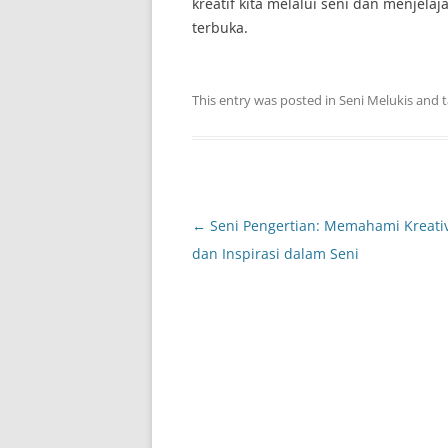
kreatif kita melalui seni dan menjel
terbuka.
This entry was posted in
Seni Melukis
and 
Post
←
Seni Pengertian: Memahami Kreativ
navigation
dan Inspirasi dalam Seni