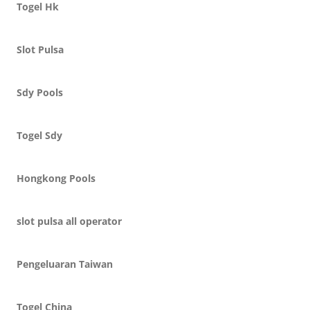
Togel Hk
Slot Pulsa
Sdy Pools
Togel Sdy
Hongkong Pools
slot pulsa all operator
Pengeluaran Taiwan
Togel China