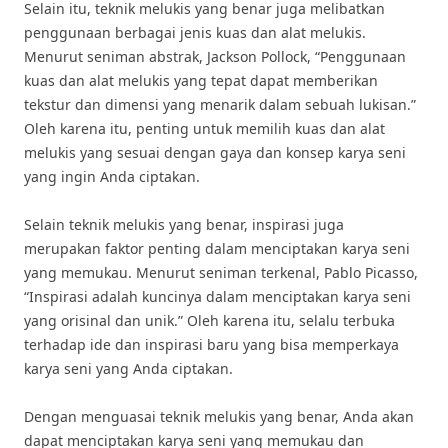
Selain itu, teknik melukis yang benar juga melibatkan
penggunaan berbagai jenis kuas dan alat melukis.
Menurut seniman abstrak, Jackson Pollock, “Penggunaan
kuas dan alat melukis yang tepat dapat memberikan
tekstur dan dimensi yang menarik dalam sebuah lukisan.”
Oleh karena itu, penting untuk memilih kuas dan alat
melukis yang sesuai dengan gaya dan konsep karya seni
yang ingin Anda ciptakan.
Selain teknik melukis yang benar, inspirasi juga
merupakan faktor penting dalam menciptakan karya seni
yang memukau. Menurut seniman terkenal, Pablo Picasso,
“Inspirasi adalah kuncinya dalam menciptakan karya seni
yang orisinal dan unik.” Oleh karena itu, selalu terbuka
terhadap ide dan inspirasi baru yang bisa memperkaya
karya seni yang Anda ciptakan.
Dengan menguasai teknik melukis yang benar, Anda akan
dapat menciptakan karya seni yang memukau dan