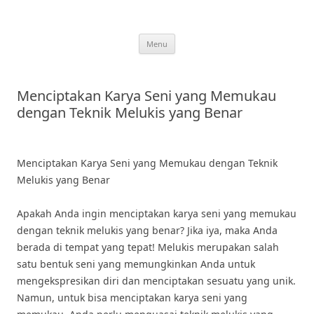
Skip
to
content
Menu
Menciptakan Karya Seni yang Memukau
dengan Teknik Melukis yang Benar
Menciptakan Karya Seni yang Memukau dengan Teknik
Melukis yang Benar
Apakah Anda ingin menciptakan karya seni yang memukau
dengan teknik melukis yang benar? Jika iya, maka Anda
berada di tempat yang tepat! Melukis merupakan salah
satu bentuk seni yang memungkinkan Anda untuk
mengekspresikan diri dan menciptakan sesuatu yang unik.
Namun, untuk bisa menciptakan karya seni yang