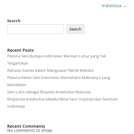
Indonesia
→
Search
Search
Recent Posts
Pesona Seni Budaya Indonesia: Warisan Luhur yang Tak
Tergantikan
Rahasia Sukses dalam Menguasai Teknik Melukis
Pesona Keren Seni Indonesia: Memahami Maknanya yang
Mendalam
Seni Lukis sebagai Ekspresi Kreativitas Manusia
Eksplorasi Kreativitas Melalui Wow Seni: Inspirasi dari Seniman
Indonesia
Recent Comments
No comments to show.