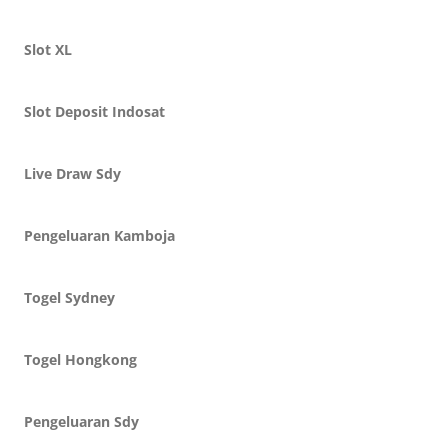
Slot XL
Slot Deposit Indosat
Live Draw Sdy
Pengeluaran Kamboja
Togel Sydney
Togel Hongkong
Pengeluaran Sdy