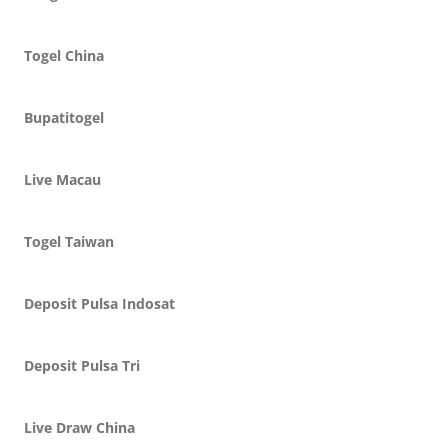
Togel China
Bupatitogel
Live Macau
Togel Taiwan
Deposit Pulsa Indosat
Deposit Pulsa Tri
Live Draw China