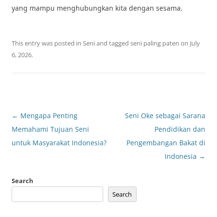
yang mampu menghubungkan kita dengan sesama.
This entry was posted in
Seni
and tagged
seni paling paten
on
July
6, 2026
.
Post
←
Mengapa Penting
Seni Oke sebagai Sarana
navigation
Memahami Tujuan Seni
Pendidikan dan
untuk Masyarakat Indonesia?
Pengembangan Bakat di
Indonesia
→
Search
Search