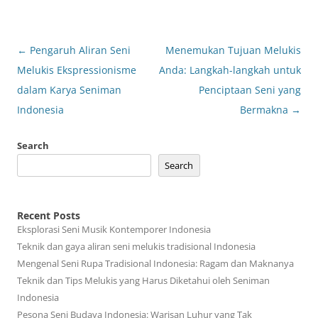
Post
←
Pengaruh Aliran Seni
Menemukan Tujuan Melukis
navigation
Melukis Ekspressionisme
Anda: Langkah-langkah untuk
dalam Karya Seniman
Penciptaan Seni yang
Indonesia
Bermakna
→
Search
Search
Recent Posts
Eksplorasi Seni Musik Kontemporer Indonesia
Teknik dan gaya aliran seni melukis tradisional Indonesia
Mengenal Seni Rupa Tradisional Indonesia: Ragam dan Maknanya
Teknik dan Tips Melukis yang Harus Diketahui oleh Seniman
Indonesia
Pesona Seni Budaya Indonesia: Warisan Luhur yang Tak