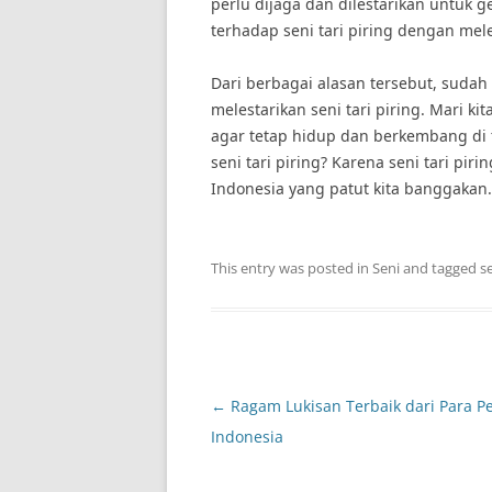
perlu dijaga dan dilestarikan untuk g
terhadap seni tari piring dengan mel
Dari berbagai alasan tersebut, suda
melestarikan seni tari piring. Mari ki
agar tetap hidup dan berkembang di 
seni tari piring? Karena seni tari pi
Indonesia yang patut kita banggakan.
This entry was posted in
Seni
and tagged
se
Post
←
Ragam Lukisan Terbaik dari Para Pe
navigation
Indonesia