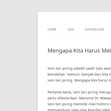
Skip
to
content
HOME
SENI
SENI MELUKIS
Mengapa Kita Harus Mele
Seni tari piring adalah salah satu w
keindahan. Namun, banyak dari kita
seni tari piring. Mengapa kita harus m
Pertama-tama, seni tari piring merup
perlu dilestarikan. Menurut Dr. Wawan
seni tari piring memiliki nilai historis
mengandung nilai-nilai kearifan lo