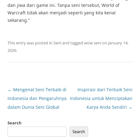
dan jiwa dari game ini. Tanpa seni tersebut, World of
Warcraft tidak akan menjadi seperti yang kita kenal
sekarang.”
This entry was posted in
Seni
and tagged
wow seni
on
January 14,
2026
.
Post
←
Mengenal Seni Terbaik di
Inspirasi dari Terbaik Seni
navigation
Indonesia dan Pengaruhnya
Indonesia untuk Menciptakan
dalam Dunia Seni Global
Karya Anda Sendiri
→
Search
Search