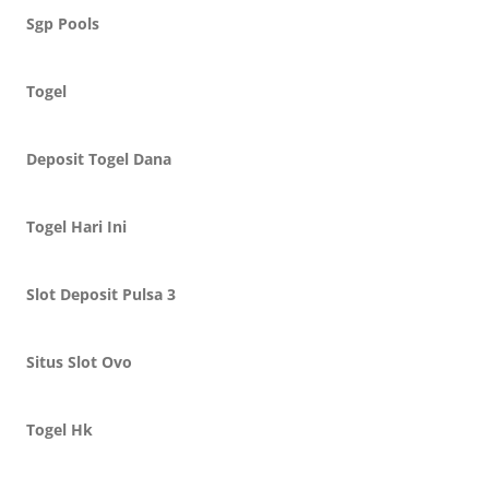
Sgp Pools
Togel
Deposit Togel Dana
Togel Hari Ini
Slot Deposit Pulsa 3
Situs Slot Ovo
Togel Hk