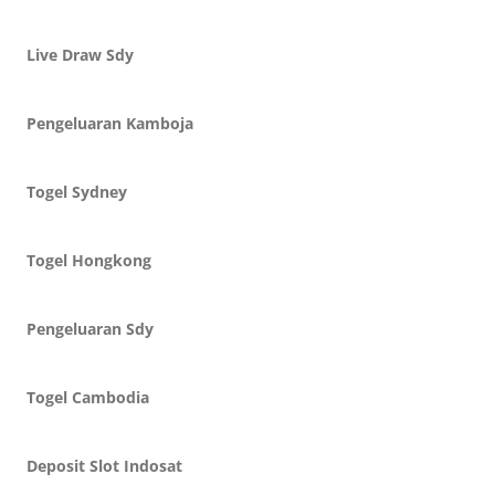
Live Draw Sdy
Pengeluaran Kamboja
Togel Sydney
Togel Hongkong
Pengeluaran Sdy
Togel Cambodia
Deposit Slot Indosat