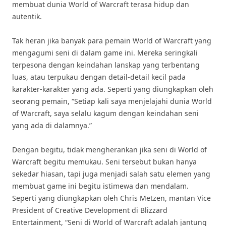
membuat dunia World of Warcraft terasa hidup dan
autentik.
Tak heran jika banyak para pemain World of Warcraft yang
mengagumi seni di dalam game ini. Mereka seringkali
terpesona dengan keindahan lanskap yang terbentang
luas, atau terpukau dengan detail-detail kecil pada
karakter-karakter yang ada. Seperti yang diungkapkan oleh
seorang pemain, “Setiap kali saya menjelajahi dunia World
of Warcraft, saya selalu kagum dengan keindahan seni
yang ada di dalamnya.”
Dengan begitu, tidak mengherankan jika seni di World of
Warcraft begitu memukau. Seni tersebut bukan hanya
sekedar hiasan, tapi juga menjadi salah satu elemen yang
membuat game ini begitu istimewa dan mendalam.
Seperti yang diungkapkan oleh Chris Metzen, mantan Vice
President of Creative Development di Blizzard
Entertainment, “Seni di World of Warcraft adalah jantung