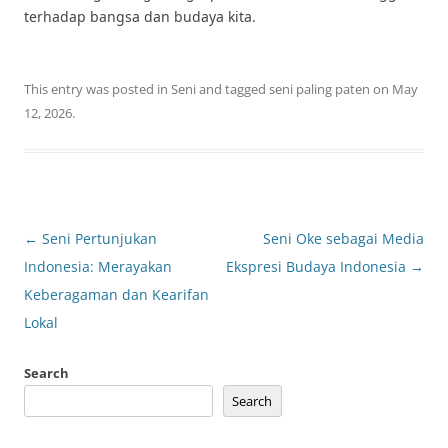
terhadap bangsa dan budaya kita.
This entry was posted in
Seni
and tagged
seni paling paten
on
May
12, 2026
.
Post
←
Seni Pertunjukan
Seni Oke sebagai Media
navigation
Indonesia: Merayakan
Ekspresi Budaya Indonesia
→
Keberagaman dan Kearifan
Lokal
Search
Search