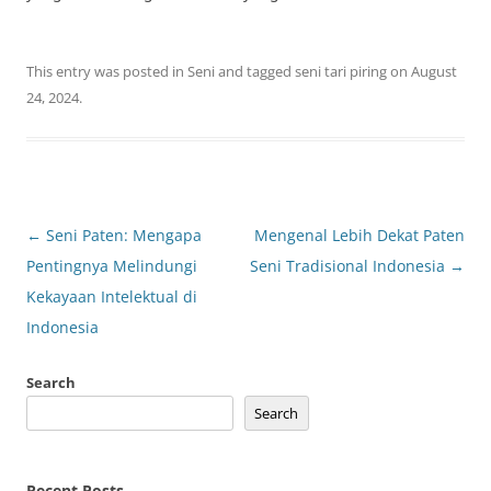
This entry was posted in
Seni
and tagged
seni tari piring
on
August
24, 2024
.
Post
←
Seni Paten: Mengapa
Mengenal Lebih Dekat Paten
navigation
Pentingnya Melindungi
Seni Tradisional Indonesia
→
Kekayaan Intelektual di
Indonesia
Search
Search
Recent Posts