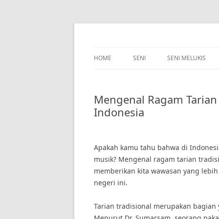
Skip
to
content
HOME
SENI
SENI MELUKIS
Mengenal Ragam Tarian T
Indonesia
Apakah kamu tahu bahwa di Indonesia 
musik? Mengenal ragam tarian tradisi
memberikan kita wawasan yang lebih 
negeri ini.
Tarian tradisional merupakan bagian 
Menurut Dr. Sumarsam, seorang pakar 