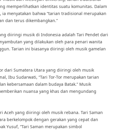
ng memperlihatkan identitas suatu komunitas. Dalam
am, ia menyatakan bahwa “tarian tradisional merupakan
kan dan terus dikembangkan.”
ang diiringi musik di Indonesia adalah Tari Pendet dari
enyambutan yang dilakukan oleh para penari wanita
un. Tarian ini biasanya diiringi oleh musik gamelan
Tor dari Sumatera Utara yang diiringi oleh musik
al, Ibu Sudarwati, “Tari Tor-Tor merupakan tarian
n kebersamaan dalam budaya Batak.” Musik
i memberikan nuansa yang khas dan mengundang
ri Aceh yang diiringi oleh musik rebana. Tari Saman
cara berkelompok dengan gerakan yang cepat dan
apak Yusuf, “Tari Saman merupakan simbol