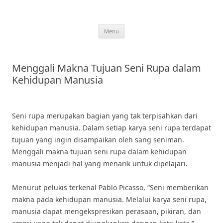
Skip
to
content
Menu
Menggali Makna Tujuan Seni Rupa dalam
Kehidupan Manusia
Seni rupa merupakan bagian yang tak terpisahkan dari
kehidupan manusia. Dalam setiap karya seni rupa terdapat
tujuan yang ingin disampaikan oleh sang seniman.
Menggali makna tujuan seni rupa dalam kehidupan
manusia menjadi hal yang menarik untuk dipelajari.
Menurut pelukis terkenal Pablo Picasso, “Seni memberikan
makna pada kehidupan manusia. Melalui karya seni rupa,
manusia dapat mengekspresikan perasaan, pikiran, dan