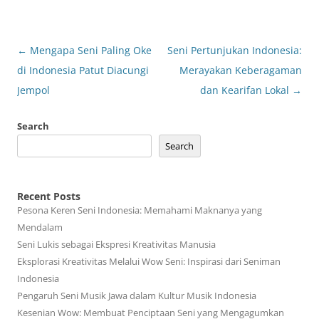
Post
←
Mengapa Seni Paling Oke
Seni Pertunjukan Indonesia:
navigation
di Indonesia Patut Diacungi
Merayakan Keberagaman
Jempol
dan Kearifan Lokal
→
Search
Search
Recent Posts
Pesona Keren Seni Indonesia: Memahami Maknanya yang
Mendalam
Seni Lukis sebagai Ekspresi Kreativitas Manusia
Eksplorasi Kreativitas Melalui Wow Seni: Inspirasi dari Seniman
Indonesia
Pengaruh Seni Musik Jawa dalam Kultur Musik Indonesia
Kesenian Wow: Membuat Penciptaan Seni yang Mengagumkan