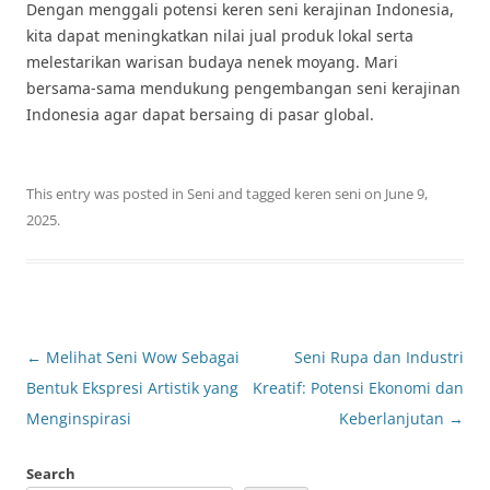
Dengan menggali potensi keren seni kerajinan Indonesia,
kita dapat meningkatkan nilai jual produk lokal serta
melestarikan warisan budaya nenek moyang. Mari
bersama-sama mendukung pengembangan seni kerajinan
Indonesia agar dapat bersaing di pasar global.
This entry was posted in
Seni
and tagged
keren seni
on
June 9,
2025
.
Post
←
Melihat Seni Wow Sebagai
Seni Rupa dan Industri
navigation
Bentuk Ekspresi Artistik yang
Kreatif: Potensi Ekonomi dan
Menginspirasi
Keberlanjutan
→
Search