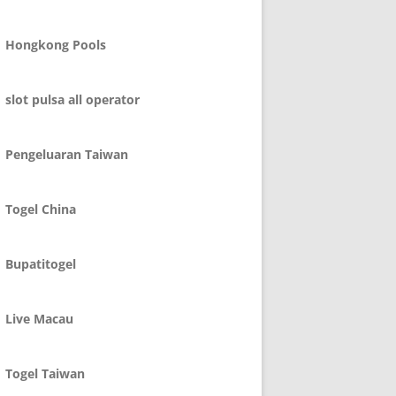
Hongkong Pools
slot pulsa all operator
Pengeluaran Taiwan
Togel China
Bupatitogel
Live Macau
Togel Taiwan