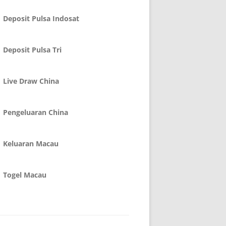
Deposit Pulsa Indosat
Deposit Pulsa Tri
Live Draw China
Pengeluaran China
Keluaran Macau
Togel Macau