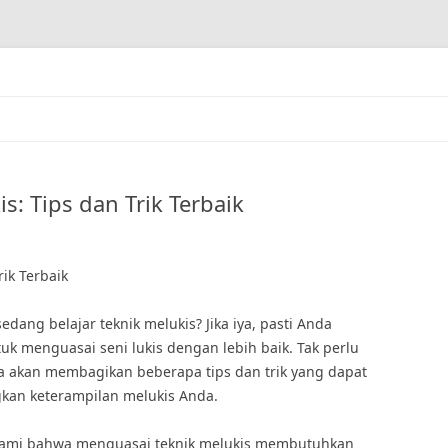
: Tips dan Trik Terbaik
ik Terbaik
ang belajar teknik melukis? Jika iya, pasti Anda
ntuk menguasai seni lukis dengan lebih baik. Tak perlu
saya akan membagikan beberapa tips dan trik yang dapat
n keterampilan melukis Anda.
ami bahwa menguasai teknik melukis membutuhkan