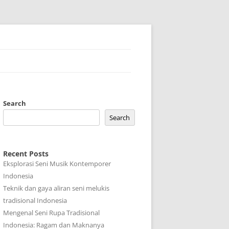
Search
Search
Recent Posts
Eksplorasi Seni Musik Kontemporer
Indonesia
Teknik dan gaya aliran seni melukis
tradisional Indonesia
Mengenal Seni Rupa Tradisional
Indonesia: Ragam dan Maknanya