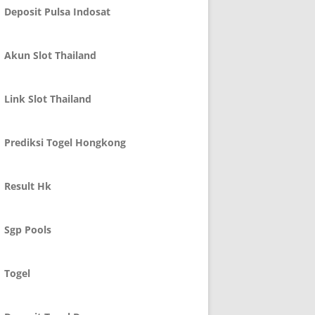
Deposit Pulsa Indosat
Akun Slot Thailand
Link Slot Thailand
Prediksi Togel Hongkong
Result Hk
Sgp Pools
Togel