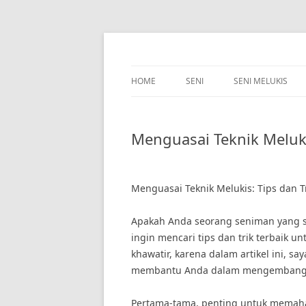
Skip
to
content
HOME
SENI
SENI MELUKIS
Menguasai Teknik Melukis
Menguasai Teknik Melukis: Tips dan Tr
Apakah Anda seorang seniman yang sed
ingin mencari tips dan trik terbaik u
khawatir, karena dalam artikel ini, 
membantu Anda dalam mengembangka
Pertama-tama, penting untuk memah