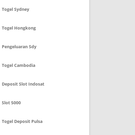
Togel Sydney
Togel Hongkong
Pengeluaran Sdy
Togel Cambodia
Deposit Slot Indosat
Slot 5000
Togel Deposit Pulsa