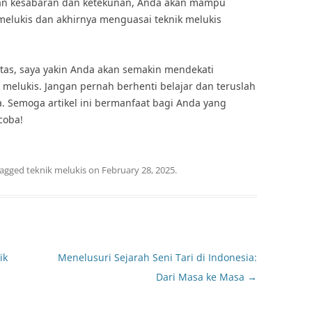
engan kesabaran dan ketekunan, Anda akan mampu
melukis dan akhirnya menguasai teknik melukis
atas, saya yakin Anda akan semakin mendekati
melukis. Jangan pernah berhenti belajar dan teruslah
 Semoga artikel ini bermanfaat bagi Anda yang
coba!
tagged
teknik melukis
on
February 28, 2025
.
ik
Menelusuri Sejarah Seni Tari di Indonesia:
Dari Masa ke Masa
→