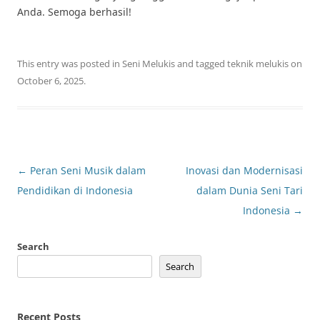
Anda. Semoga berhasil!
This entry was posted in
Seni Melukis
and tagged
teknik melukis
on
October 6, 2025
.
Post
←
Peran Seni Musik dalam
Inovasi dan Modernisasi
navigation
Pendidikan di Indonesia
dalam Dunia Seni Tari
Indonesia
→
Search
Search
Recent Posts