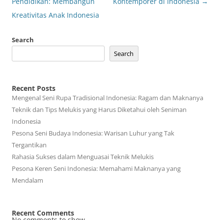
navigation
Pendidikan: Membangun
Kontemporer di Indonesia
→
Kreativitas Anak Indonesia
Search
Search
Recent Posts
Mengenal Seni Rupa Tradisional Indonesia: Ragam dan Maknanya
Teknik dan Tips Melukis yang Harus Diketahui oleh Seniman
Indonesia
Pesona Seni Budaya Indonesia: Warisan Luhur yang Tak
Tergantikan
Rahasia Sukses dalam Menguasai Teknik Melukis
Pesona Keren Seni Indonesia: Memahami Maknanya yang
Mendalam
Recent Comments
No comments to show.