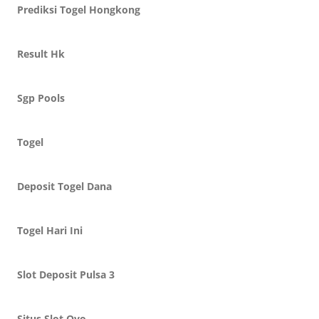
Prediksi Togel Hongkong
Result Hk
Sgp Pools
Togel
Deposit Togel Dana
Togel Hari Ini
Slot Deposit Pulsa 3
Situs Slot Ovo