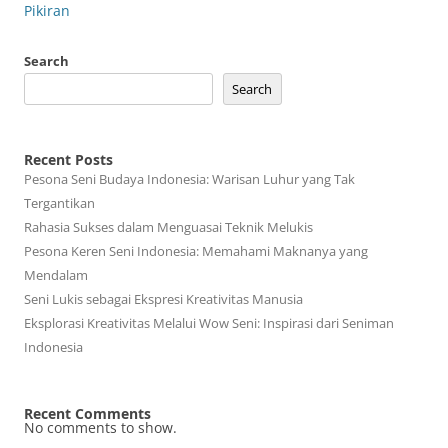
Pikiran
Search
Search
Recent Posts
Pesona Seni Budaya Indonesia: Warisan Luhur yang Tak
Tergantikan
Rahasia Sukses dalam Menguasai Teknik Melukis
Pesona Keren Seni Indonesia: Memahami Maknanya yang
Mendalam
Seni Lukis sebagai Ekspresi Kreativitas Manusia
Eksplorasi Kreativitas Melalui Wow Seni: Inspirasi dari Seniman
Indonesia
Recent Comments
No comments to show.