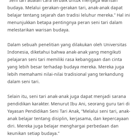
“Seni tari adalah cara terbaik untuk menjaga warisan
budaya. Melalui gerakan-gerakan tari, anak-anak dapat
belajar tentang sejarah dan tradisi leluhur mereka.” Hal ini
menunjukkan betapa pentingnya peran seni tari dalam
melestarikan warisan budaya.
Dalam sebuah penelitian yang dilakukan oleh Universitas
Indonesia, diketahui bahwa anak-anak yang mengikuti
pelajaran seni tari memiliki rasa kebanggaan dan cinta
yang lebih besar terhadap budaya mereka. Mereka juga
lebih memahami nilai-nilai tradisional yang terkandung
dalam seni tari.
Selain itu, seni tari anak-anak juga dapat menjadi sarana
pendidikan karakter. Menurut Ibu Ani, seorang guru tari di
Yayasan Pendidikan Seni Tari Anak, “Melalui seni tari, anak-
anak belajar tentang disiplin, kerjasama, dan kepercayaan
diri. Mereka juga belajar menghargai perbedaan dan
keunikan setiap budaya.”