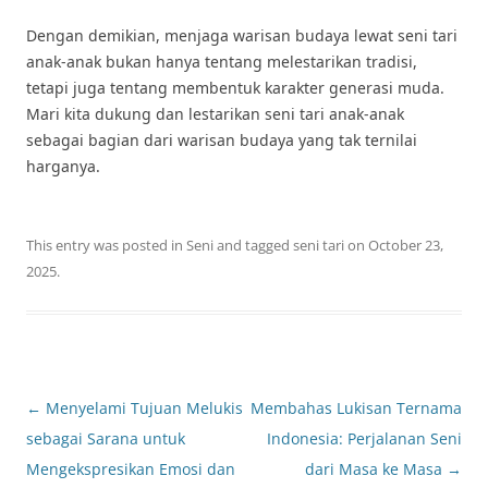
Dengan demikian, menjaga warisan budaya lewat seni tari
anak-anak bukan hanya tentang melestarikan tradisi,
tetapi juga tentang membentuk karakter generasi muda.
Mari kita dukung dan lestarikan seni tari anak-anak
sebagai bagian dari warisan budaya yang tak ternilai
harganya.
This entry was posted in
Seni
and tagged
seni tari
on
October 23,
2025
.
Post
←
Menyelami Tujuan Melukis
Membahas Lukisan Ternama
navigation
sebagai Sarana untuk
Indonesia: Perjalanan Seni
Mengekspresikan Emosi dan
dari Masa ke Masa
→