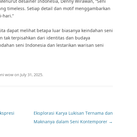
. Menurut desainer Indonesia, Denny Wirawan, “Seni
ang timeless. Setiap detail dan motif menggambarkan
-hari.”
kita dapat melihat betapa luar biasanya keindahan seni
n tak terpisahkan dari identitas dan budaya
ndahan seni Indonesia dan lestarikan warisan seni
eni wow
on
July 31, 2025
.
kspresi
Eksplorasi Karya Lukisan Ternama dan
Maknanya dalam Seni Kontemporer
→