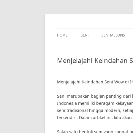
Skip
to
content
HOME
SENI
SENI MELUKIS
Menjelajahi Keindahan 
Menjelajahi Keindahan Seni Wow di I
Seni merupakan bagian penting dari k
Indonesia memiliki beragam kekayaa
seni tradisional hingga modern, seti
tersendiri. Dalam artikel ini, kita ak
Salah satu bentuk seni yang sangat p