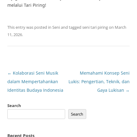
melalui Tari Piring!
This entry was posted in
Seni
and tagged
seni tari piring
on
March
11, 2026
.
Post
←
Kolaborasi Seni Musik
Memahami Konsep Seni
navigation
dalam Mempertahankan
Lukis: Pengertian, Teknik, dan
Identitas Budaya Indonesia
Gaya Lukisan
→
Search
Search
Recent Posts