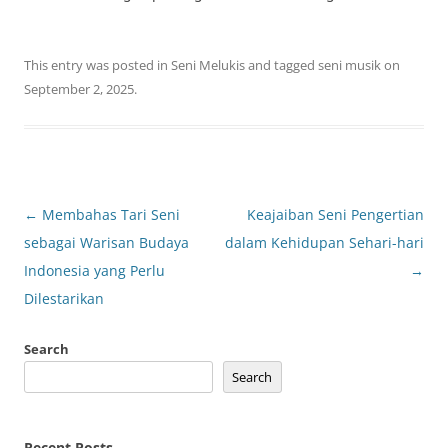
This entry was posted in
Seni Melukis
and tagged
seni musik
on
September 2, 2025
.
Post
←
Membahas Tari Seni
Keajaiban Seni Pengertian
navigation
sebagai Warisan Budaya
dalam Kehidupan Sehari-hari
Indonesia yang Perlu
→
Dilestarikan
Search
Search
Recent Posts