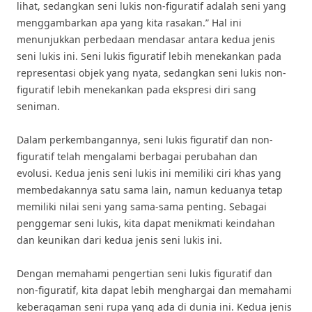
lihat, sedangkan seni lukis non-figuratif adalah seni yang
menggambarkan apa yang kita rasakan.” Hal ini
menunjukkan perbedaan mendasar antara kedua jenis
seni lukis ini. Seni lukis figuratif lebih menekankan pada
representasi objek yang nyata, sedangkan seni lukis non-
figuratif lebih menekankan pada ekspresi diri sang
seniman.
Dalam perkembangannya, seni lukis figuratif dan non-
figuratif telah mengalami berbagai perubahan dan
evolusi. Kedua jenis seni lukis ini memiliki ciri khas yang
membedakannya satu sama lain, namun keduanya tetap
memiliki nilai seni yang sama-sama penting. Sebagai
penggemar seni lukis, kita dapat menikmati keindahan
dan keunikan dari kedua jenis seni lukis ini.
Dengan memahami pengertian seni lukis figuratif dan
non-figuratif, kita dapat lebih menghargai dan memahami
keberagaman seni rupa yang ada di dunia ini. Kedua jenis