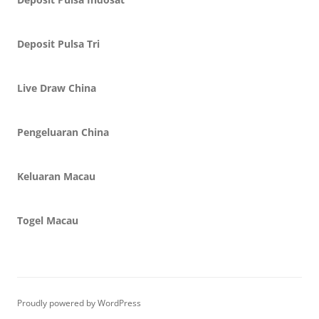
Deposit Pulsa Tri
Live Draw China
Pengeluaran China
Keluaran Macau
Togel Macau
Proudly powered by WordPress