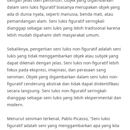
dengan jelas oleh penonton. Objek yang digambarkan
dalam seni lukis figuratif biasanya merupakan objek yang
ada di dunia nyata, seperti manusia, benda mati, atau
pemandangan alam. Seni lukis figuratif seringkali
dianggap sebagai seni lukis yang lebih tradisional karena
lebih mudah dipahami oleh masyarakat umum.
Sebaliknya, pengertian seni lukis non-figuratif adalah seni
lukis yang tidak menggambarkan objek atau subjek yang
dapat dikenali dengan jelas. Seni lukis non-figuratif lebih
fokus pada ekspresi, imajinasi, dan perasaan sang
seniman. Objek yang digambarkan dalam seni lukis non-
figuratif cenderung abstrak dan tidak dapat diidentifikasi
secara langsung. Seni lukis non-figuratif seringkali
dianggap sebagai seni lukis yang lebih eksperimental dan
modern.
Menurut seniman terkenal, Pablo Picasso, “Seni lukis
figuratif adalah seni yang menggambarkan apa yang kita