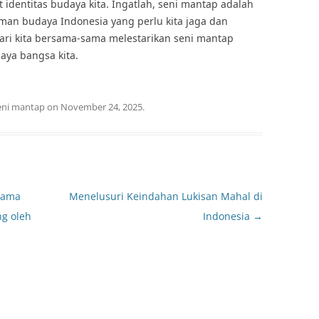
dentitas budaya kita. Ingatlah, seni mantap adalah
man budaya Indonesia yang perlu kita jaga dan
mari kita bersama-sama melestarikan seni mantap
aya bangsa kita.
eni mantap
on
November 24, 2025
.
nama
Menelusuri Keindahan Lukisan Mahal di
ng oleh
Indonesia
→