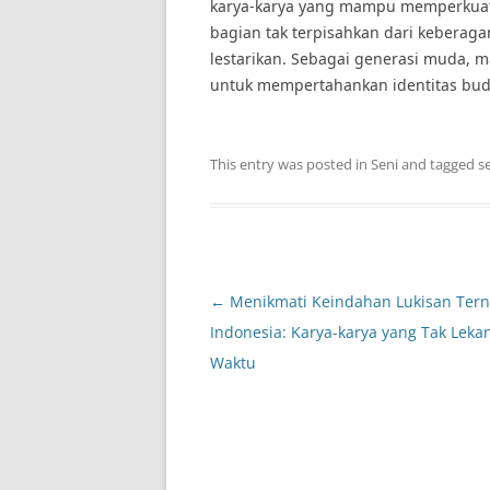
karya-karya yang mampu memperkuat i
bagian tak terpisahkan dari keberaga
lestarikan. Sebagai generasi muda, 
untuk mempertahankan identitas bud
This entry was posted in
Seni
and tagged
s
Post
←
Menikmati Keindahan Lukisan Ter
navigation
Indonesia: Karya-karya yang Tak Leka
Waktu