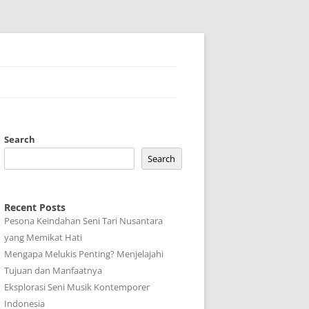
Search
Search
Recent Posts
Pesona Keindahan Seni Tari Nusantara
yang Memikat Hati
Mengapa Melukis Penting? Menjelajahi
Tujuan dan Manfaatnya
Eksplorasi Seni Musik Kontemporer
Indonesia