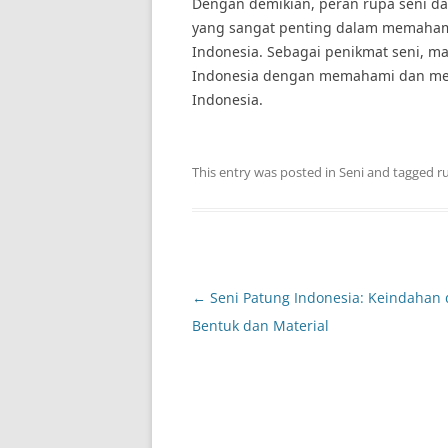
Dengan demikian, peran rupa seni d
yang sangat penting dalam memaham
Indonesia. Sebagai penikmat seni, m
Indonesia dengan memahami dan men
Indonesia.
This entry was posted in
Seni
and tagged
r
Post
←
Seni Patung Indonesia: Keindahan
navigation
Bentuk dan Material